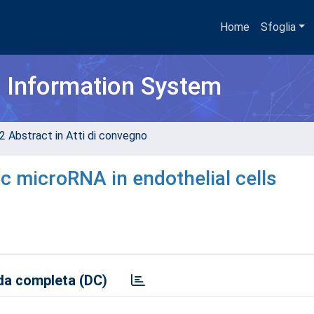
Home
Sfoglia
h Information System
2 Abstract in Atti di convegno
c microRNA in endothelial cells
a completa (DC)