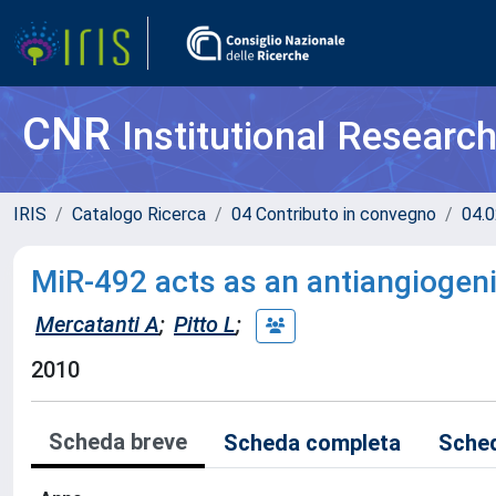
CNR
Institutional Researc
IRIS
Catalogo Ricerca
04 Contributo in convegno
04.0
MiR-492 acts as an antiangiogeni
Mercatanti A
;
Pitto L
;
2010
Scheda breve
Scheda completa
Sched