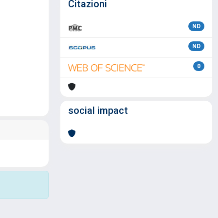
Citazioni
ND
ND
0
social impact