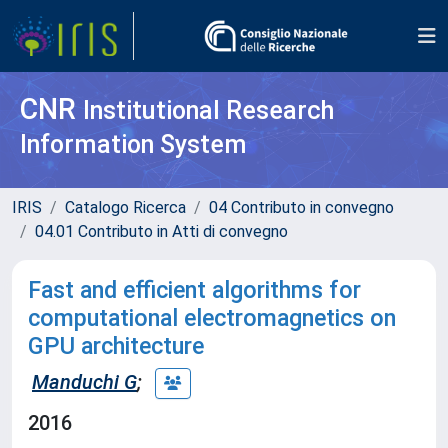
CNR
Institutional Research
Information System
IRIS
Catalogo Ricerca
04 Contributo in convegno
04.01 Contributo in Atti di convegno
Fast and efficient algorithms for
computational electromagnetics on
GPU architecture
Manduchi G
;
2016