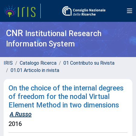
CNR
Institutional Research
Information System
IRIS
Catalogo Ricerca
01 Contributo su Rivista
01.01 Articolo in rivista
On the choice of the internal degrees
of freedom for the nodal Virtual
Element Method in two dimensions
A Russo
2016