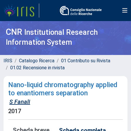
CNR
Institutional Research
Information System
IRIS
Catalogo Ricerca
01 Contributo su Rivista
01.02 Recensione in rivista
Nano-liquid chromatography applied
to enantiomers separation
S Fanali
2017
Scheda breve
Scheda completa