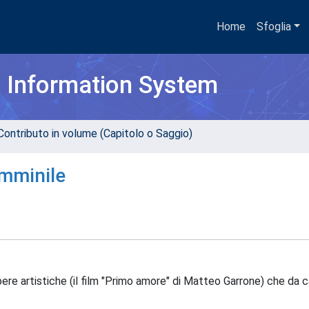
Home
Sfoglia
h Information System
Contributo in volume (Capitolo o Saggio)
emminile
pere artistiche (il film "Primo amore" di Matteo Garrone) che da ca