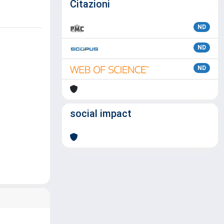
Citazioni
ND
ND
ND
social impact