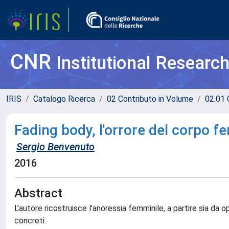
CNR
Institutional Researc
IRIS
Catalogo Ricerca
02 Contributo in Volume
02.01 
Fading body, l'orrore del corpo f
Sergio Benvenuto
2016
Abstract
L'autore ricostruisce l'anoressia femminile, a partire sia da o
concreti.