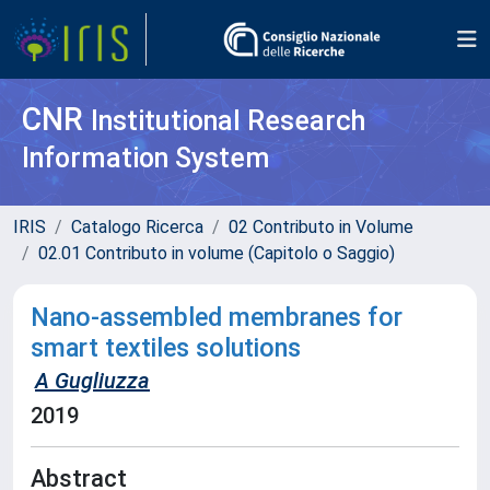
CNR
Institutional Research
Information System
IRIS
Catalogo Ricerca
02 Contributo in Volume
02.01 Contributo in volume (Capitolo o Saggio)
Nano-assembled membranes for
smart textiles solutions
A Gugliuzza
2019
Abstract