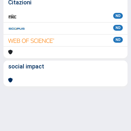
Citazioni
ND
ND
ND
social impact
Powered by
IRIS
-
about IRIS
-