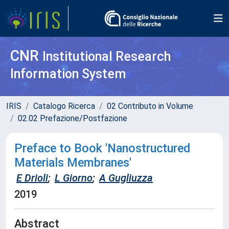
CNR
Institutional Research
Information System
IRIS
Catalogo Ricerca
02 Contributo in Volume
02.02 Prefazione/Postfazione
Preface to Book 'Nanostructured
Materials Membranes'
E Drioli
;
L Giorno
;
A Gugliuzza
2019
Abstract