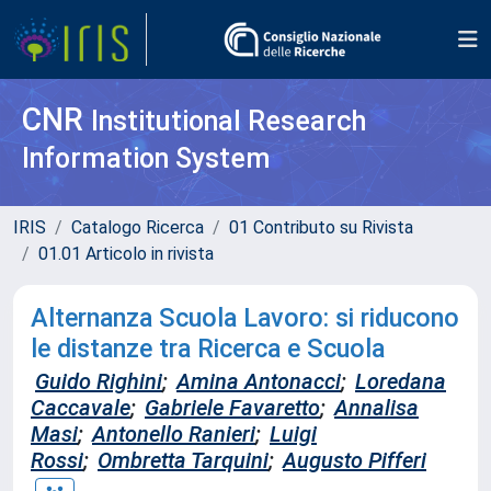
CNR
Institutional Research
Information System
IRIS
Catalogo Ricerca
01 Contributo su Rivista
01.01 Articolo in rivista
Alternanza Scuola Lavoro: si riducono
le distanze tra Ricerca e Scuola
Guido Righini
;
Amina Antonacci
;
Loredana
Caccavale
;
Gabriele Favaretto
;
Annalisa
Masi
;
Antonello Ranieri
;
Luigi
Rossi
;
Ombretta Tarquini
;
Augusto Pifferi