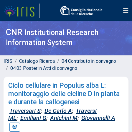
CNR
Institutional Research
Information System
IRIS
Catalogo Ricerca
04 Contributo in convegno
04.03 Poster in Atti di convegno
Ciclo cellulare in Populus alba L:
monitoraggio delle cicline D in planta
e durante la callogenesi
Traversari S
;
De Carlo A
;
Traversi
ML
;
Emiliani G
;
Anichini M
;
Giovannelli A