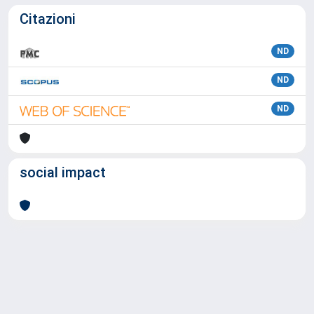
Citazioni
ND
ND
ND
social impact