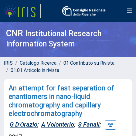
CNR
Institutional Research
Information System
IRIS
Catalogo Ricerca
01 Contributo su Rivista
01.01 Articolo in rivista
An attempt for fast separation of
enantiomers in nano-liquid
chromatography and capillary
electrochromatography
G D'Orazio
;
A Volonterio
;
S Fanali
;