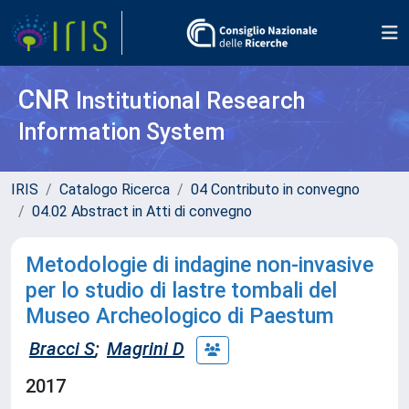
CNR
Institutional Research
Information System
IRIS
Catalogo Ricerca
04 Contributo in convegno
04.02 Abstract in Atti di convegno
Metodologie di indagine non-invasive
per lo studio di lastre tombali del
Museo Archeologico di Paestum
Bracci S
;
Magrini D
2017