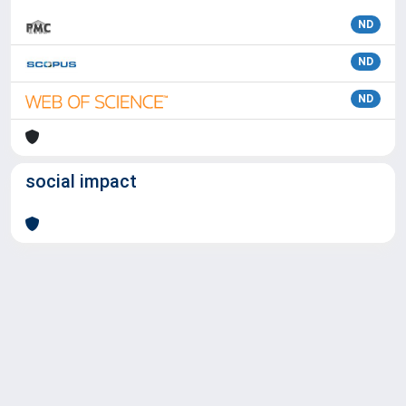
ND
ND
ND
social impact
Powered by
IRIS
-
about IRIS
-
Utilizzo dei cookie