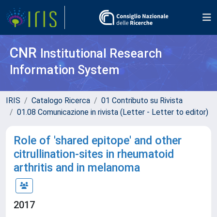
CNR
Institutional Research
Information System
IRIS
Catalogo Ricerca
01 Contributo su Rivista
01.08 Comunicazione in rivista (Letter - Letter to editor)
Role of 'shared epitope' and other
citrullination-sites in rheumatoid
arthritis and in melanoma
2017