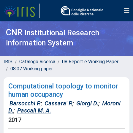
CNR
Institutional Research
Information System
IRIS
Catalogo Ricerca
08 Report e Working Paper
08.07 Working paper
Computational topology to monitor
human occupancy
Barsocchi P.
;
Cassara' P.
;
Giorgi D.
;
Moroni
D.
;
Pascali M. A.
2017