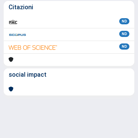
Citazioni
ND
ND
ND
social impact