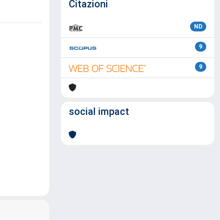
Citazioni
ND
9
9
social impact