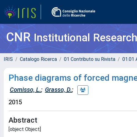
CNR
Institutional Researc
IRIS
Catalogo Ricerca
01 Contributo su Rivista
01.01 A
Phase diagrams of forced magnet
Comisso, L.
;
Grasso, D.
;
2015
Abstract
[object Object]