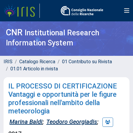
CNR
Institutional Research
Information System
IRIS
Catalogo Ricerca
01 Contributo su Rivista
01.01 Articolo in rivista
IL PROCESSO DI CERTIFICAZIONE
Vantaggi e opportunità per le figure
professionali nell'ambito della
meteorologia
Marina Baldi
;
Teodoro Georgiadis
;