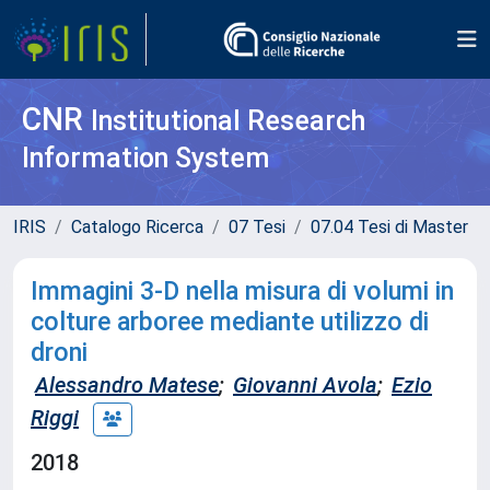
CNR
Institutional Research
Information System
IRIS
Catalogo Ricerca
07 Tesi
07.04 Tesi di Master
Immagini 3-D nella misura di volumi in
colture arboree mediante utilizzo di
droni
Alessandro Matese
;
Giovanni Avola
;
Ezio
Riggi
2018