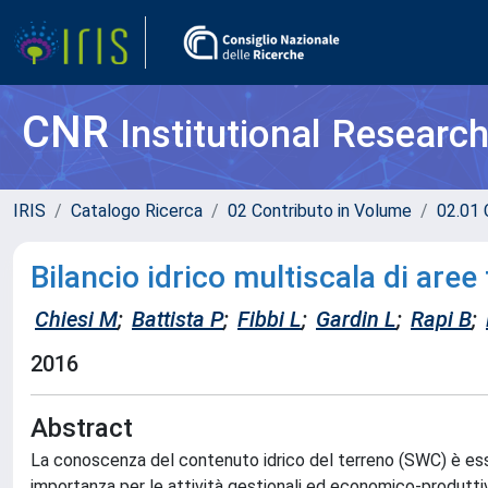
CNR
Institutional Researc
IRIS
Catalogo Ricerca
02 Contributo in Volume
02.01 
Bilancio idrico multiscala di aree 
Chiesi M
;
Battista P
;
Fibbi L
;
Gardin L
;
Rapi B
;
2016
Abstract
La conoscenza del contenuto idrico del terreno (SWC) è esse
importanza per le attività gestionali ed economico-produttiv