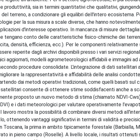
e produttività, sia in termini quantitativi che qualitativi, giungen
o del terreno, a condizionare gli equilibri dell'intero ecosistema. P
ologie per la sua misura a scale diverse, che hanno notevolment
plicazioni d'interesse operativo. In mancanza di misure dettaglia
 tengano conto delle caratteristiche fisico-chimiche dei terreni
ita, densità, efficienza, ecc.). Per le componenti relativamente s
re reperite dagli archivi disponibili presso i vari servizi regiona
ci aggiornati, modelli agrometeorologici affidabili e immagini ad 
condo procedure consolidate. L'integrazione di dati satellitari 
gliorare la rappresentatività e affidabilità delle analisi condott
tendo dai metodi operativi tradizionali, come quelli basati sul 
i e satellitari consente di ottenere stime soddisfacenti anche a s
ntemente proposto un nuovo metodo di stima (chiamato NDVI-Cws
DVI) e i dati meteorologici per valutare operativamente l'evapot
Il lavoro mostra la possibilità di combinare diversi metodi all'inte
, ottenendo vantaggi significativi in termini di validità e precisi
in Toscana, la prima in ambito tipicamente forestale (Barbialla, 
to in pieno campo (Roselle). A livello locale, i risultati ottenuti