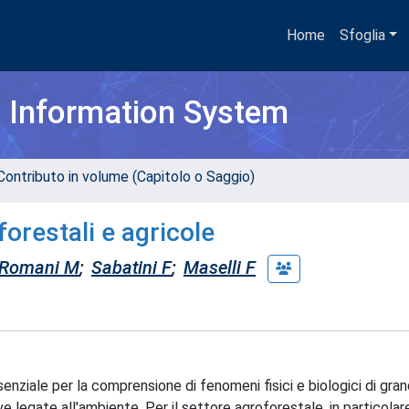
Home
Sfoglia
h Information System
Contributo in volume (Capitolo o Saggio)
forestali e agricole
Romani M
;
Sabatini F
;
Maselli F
nziale per la comprensione di fenomeni fisici e biologici di gra
e legate all'ambiente. Per il settore agroforestale, in particola