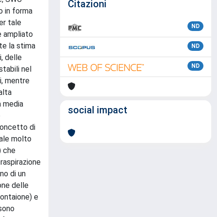
Citazioni
do in forma
er tale
ND
e ampliato
te la stima
ND
, delle
ND
tabili nel
li, mentre
alta
a media
social impact
e
concetto di
cale molto
) che
raspirazione
rno di un
one delle
Montaione) e
 sono