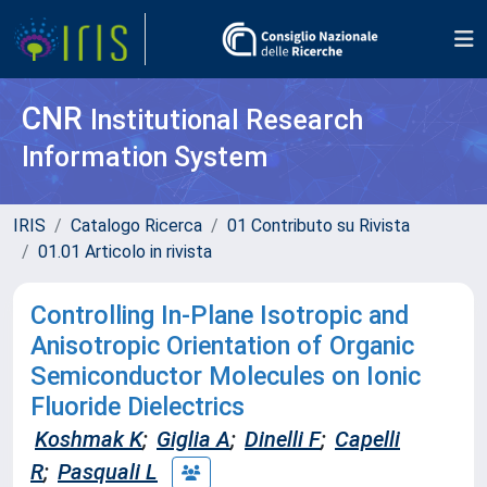
CNR
Institutional Research
Information System
IRIS
Catalogo Ricerca
01 Contributo su Rivista
01.01 Articolo in rivista
Controlling In-Plane Isotropic and
Anisotropic Orientation of Organic
Semiconductor Molecules on Ionic
Fluoride Dielectrics
Koshmak K
;
Giglia A
;
Dinelli F
;
Capelli
R
;
Pasquali L