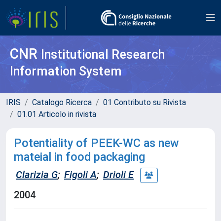
CNR
Institutional Research
Information System
IRIS
Catalogo Ricerca
01 Contributo su Rivista
01.01 Articolo in rivista
Potentiality of PEEK-WC as new
mateial in food packaging
Clarizia G
;
Figoli A
;
Drioli E
2004