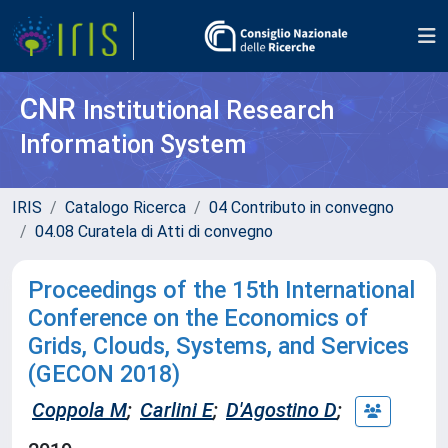
CNR
Institutional Research
Information System
IRIS
Catalogo Ricerca
04 Contributo in convegno
04.08 Curatela di Atti di convegno
Proceedings of the 15th International
Conference on the Economics of
Grids, Clouds, Systems, and Services
(GECON 2018)
Coppola M
;
Carlini E
;
D'Agostino D
;