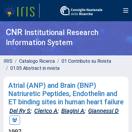
CNR
Institutional Research
Information System
IRIS
Catalogo Ricerca
01 Contributo su Rivista
01.05 Abstract in rivista
Atrial (ANP) and Brain (BNP)
Natriuretic Peptides, Endothelin and
ET binding sites in human heart failure
Del Ry S
;
Clerico A
;
Biagini A
;
Giannessi D
1997