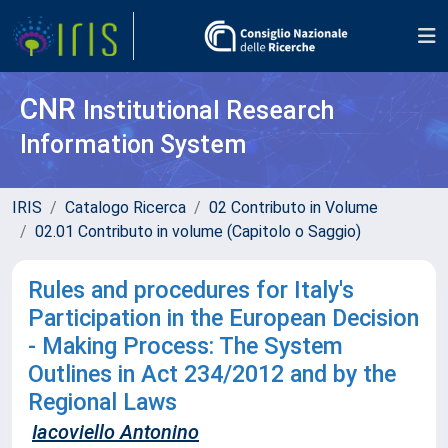
CNR
Institutional Research
Information System
IRIS
Catalogo Ricerca
02 Contributo in Volume
02.01 Contributo in volume (Capitolo o Saggio)
Rules and procedures for Italy's
Participation in the European Decision
- Making Process: The System
Outlines in Act 234/2012 and by the
Regional Laws
Iacoviello Antonino