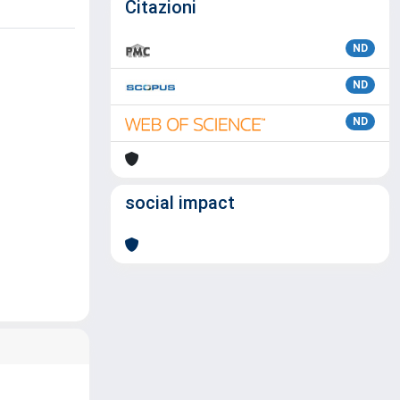
Citazioni
ND
ND
ND
social impact