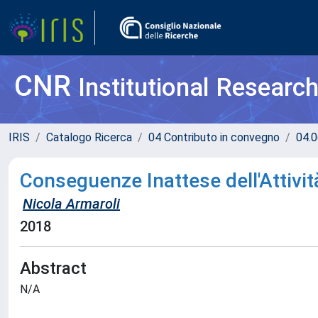
CNR
Institutional Researc
IRIS
Catalogo Ricerca
04 Contributo in convegno
04.0
Conseguenze Inattese dell'Attivi
Nicola Armaroli
2018
Abstract
N/A