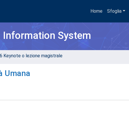
Home
Sfoglia
h Information System
6 Keynote o lezione magistrale
tà Umana