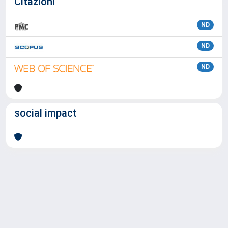
Citazioni
ND
ND
ND
social impact
Powered by
IRIS
-
about IRIS
-