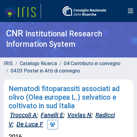
CNR
Institutional Research
Information System
IRIS
Catalogo Ricerca
04 Contributo in convegno
04.03 Poster in Atti di convegno
Nematodi fitoparassiti associati ad
olivo (Olea europea L.) selvatico e
coltivato in sud Italia
Troccoli A
;
Fanelli E
;
Vovlas N
;
Radicci
V
;
De Luca F
2016