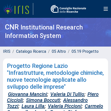
CNR
Institutional Research
Information System
IRIS
Catalogo Ricerca
05 Altro
05.19 Progetto
Progetto Regione Lazio
"Infrastrutture, metodologie chimiche,
nuove tecnologie applicate allo
sviluppo delle imprese"
Giovanna Mancini
;
Valeria Di Tullio
;
Piero
Ciccioli
;
Simona Boccuti
;
Alessandro
Tozzi
;
Laura Lilla
;
Valeria Piccioni
;
Carmelo