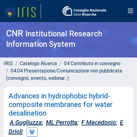
CNR
Institutional Research
Information System
IRIS
Catalogo Ricerca
04 Contributo in convegno
04.04 Presentazione/Comunicazione non pubblicata
(convegno, evento, webinar...)
Advances in hydrophobic hybrid-
composite membranes for water
desalination
A Gugliuzza
;
ML Perrotta
;
F Macedonio
;
E
Drioli