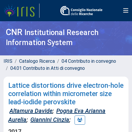
CNR
Institutional Research
Information System
IRIS
Catalogo Ricerca
04 Contributo in convegno
04.01 Contributo in Atti di convegno
Lattice distortions drive electron-hole
correlation within micrometer size
lead-iodide perovskite
Altamura Davide
;
Pogna Eva Arianna
Aurelia
;
Giannini Cinzia
;
2017