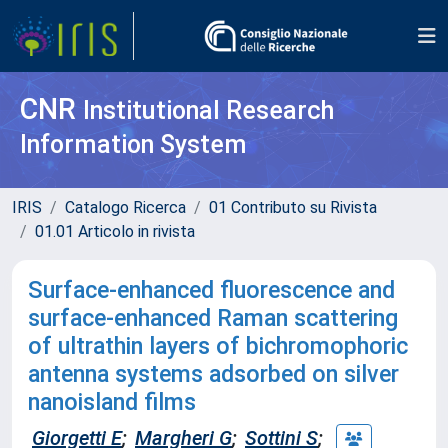
CNR
Institutional Research
Information System
IRIS
Catalogo Ricerca
01 Contributo su Rivista
01.01 Articolo in rivista
Surface-enhanced fluorescence and
surface-enhanced Raman scattering
of ultrathin layers of bichromophoric
antenna systems adsorbed on silver
nanoisland films
Giorgetti E
;
Margheri G
;
Sottini S
;