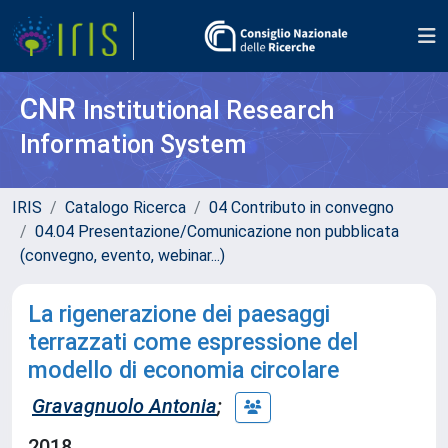
CNR
Institutional Research
Information System
IRIS
Catalogo Ricerca
04 Contributo in convegno
04.04 Presentazione/Comunicazione non pubblicata
(convegno, evento, webinar...)
La rigenerazione dei paesaggi
terrazzati come espressione del
modello di economia circolare
Gravagnuolo Antonia
;
2018