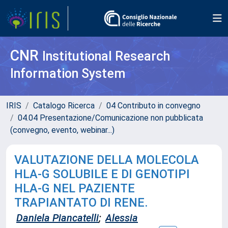
CNR
Institutional Research
Information System
IRIS
Catalogo Ricerca
04 Contributo in convegno
04.04 Presentazione/Comunicazione non pubblicata
(convegno, evento, webinar...)
VALUTAZIONE DELLA MOLECOLA
HLA-G SOLUBILE E DI GENOTIPI
HLA-G NEL PAZIENTE
TRAPIANTATO DI RENE.
Daniela Piancatelli
;
Alessia