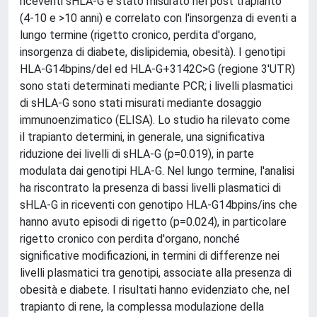
riceventi sHLA-G è stato misurato nel post trapianto
(4-10 e >10 anni) e correlato con l'insorgenza di eventi a
lungo termine (rigetto cronico, perdita d'organo,
insorgenza di diabete, dislipidemia, obesità). I genotipi
HLA-G14bpins/del ed HLA-G+3142C>G (regione 3'UTR)
sono stati determinati mediante PCR; i livelli plasmatici
di sHLA-G sono stati misurati mediante dosaggio
immunoenzimatico (ELISA). Lo studio ha rilevato come
il trapianto determini, in generale, una significativa
riduzione dei livelli di sHLA-G (p=0.019), in parte
modulata dai genotipi HLA-G. Nel lungo termine, l'analisi
ha riscontrato la presenza di bassi livelli plasmatici di
sHLA-G in riceventi con genotipo HLA-G14bpins/ins che
hanno avuto episodi di rigetto (p=0.024), in particolare
rigetto cronico con perdita d'organo, nonché
significative modificazioni, in termini di differenze nei
livelli plasmatici tra genotipi, associate alla presenza di
obesità e diabete. I risultati hanno evidenziato che, nel
trapianto di rene, la complessa modulazione della