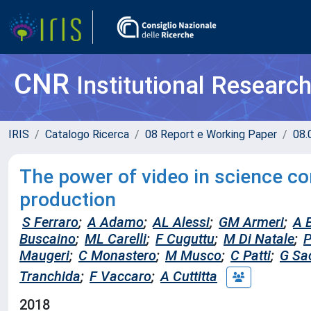
CNR
Institutional Researc
IRIS
Catalogo Ricerca
08 Report e Working Paper
08.
The power of video in science c
production
S Ferraro
;
A Adamo
;
AL Alessi
;
GM Armeri
;
A 
Buscaino
;
ML Carelli
;
F Cuguttu
;
M Di Natale
;
P
Maugeri
;
C Monastero
;
M Musco
;
C Patti
;
G Sa
Tranchida
;
F Vaccaro
;
A Cuttitta
2018