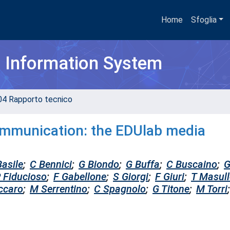
Home
Sfoglia
h Information System
04 Rapporto tecnico
ommunication: the EDUlab media
Basile
;
C Bennici
;
G Biondo
;
G Buffa
;
C Buscaino
;
 Fiducioso
;
F Gabellone
;
S Giorgi
;
F Giuri
;
T Masul
ccaro
;
M Serrentino
;
C Spagnolo
;
G Titone
;
M Torri
;