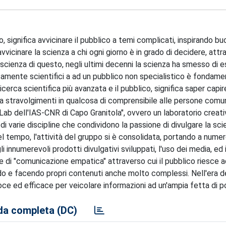
to, significa avvicinare il pubblico a temi complicati, inspirando 
cinare la scienza a chi ogni giorno è in grado di decidere, attra
 coscienza di questo, negli ultimi decenni la scienza ha smesso di 
amente scientifici a ad un pubblico non specialistico è fondame
icerca scientifica più avanzata e il pubblico, significa saper capire
nza stravolgimenti in qualcosa di comprensibile alle persone comu
ab dell'IAS-CNR di Capo Granitola", ovvero un laboratorio creati
 di varie discipline che condividono la passione di divulgare la sci
l tempo, l'attività del gruppo si è consolidata, portando a numero
innumerevoli prodotti divulgativi sviluppati, l'uso dei media, ed 
le di "comunicazione empatica" attraverso cui il pubblico riesce 
do e facendo propri contenuti anche molto complessi. Nell'era d
loce ed efficace per veicolare informazioni ad un'ampia fetta di p
a completa (DC)