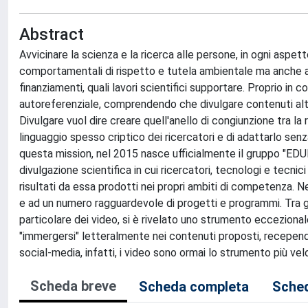
Abstract
Avvicinare la scienza e la ricerca alle persone, in ogni aspet
comportamentali di rispetto e tutela ambientale ma anche avvi
finanziamenti, quali lavori scientifici supportare. Proprio in
autoreferenziale, comprendendo che divulgare contenuti alt
Divulgare vuol dire creare quell'anello di congiunzione tra la r
linguaggio spesso criptico dei ricercatori e di adattarlo se
questa mission, nel 2015 nasce ufficialmente il gruppo "EDUL
divulgazione scientifica in cui ricercatori, tecnologi e tecnici
risultati da essa prodotti nei propri ambiti di competenza. Ne
e ad un numero ragguardevole di progetti e programmi. Tra gli 
particolare dei video, si è rivelato uno strumento ecceziona
"immergersi" letteralmente nei contenuti proposti, recepen
social-media, infatti, i video sono ormai lo strumento più ve
Scheda breve
Scheda completa
Sched