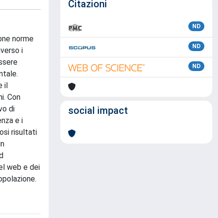
Citazioni
ND
buone norme
ND
verso i
essere
ND
ntale.
 il
ni. Con
vo di
social impact
enza e i
si risultati
in
ad
el web e dei
opolazione.