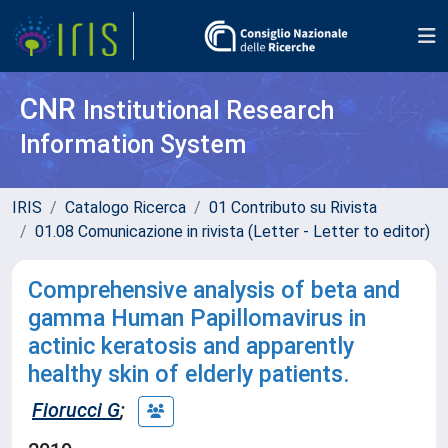
CNR
Institutional Research
Information System
IRIS
Catalogo Ricerca
01 Contributo su Rivista
01.08 Comunicazione in rivista (Letter - Letter to editor)
Comprehensive analysis of beta and
gamma Human Papillomavirus in
actinic keratosis and apparently
healthy skin of elderly patients.
Fiorucci G
;