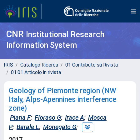
CNR
Institutional Research
Information System
IRIS
Catalogo Ricerca
01 Contributo su Rivista
01.01 Articolo in rivista
Geology of Piemonte region (NW
Italy, Alps-Apennines interference
zone)
Piana F
;
Fioraso G
;
Irace A
;
Mosca
P
;
Barale L
;
Monegato G
;
2017