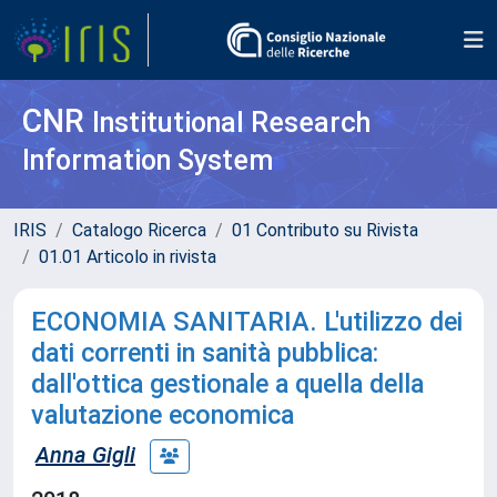
CNR
Institutional Research
Information System
IRIS
Catalogo Ricerca
01 Contributo su Rivista
01.01 Articolo in rivista
ECONOMIA SANITARIA. L'utilizzo dei
dati correnti in sanità pubblica:
dall'ottica gestionale a quella della
valutazione economica
Anna Gigli