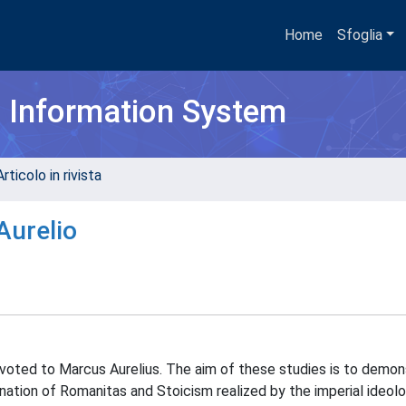
Home
Sfoglia
h Information System
rticolo in rivista
Aurelio
evoted to Marcus Aurelius. The aim of these studies is to demon
nation of Romanitas and Stoicism realized by the imperial ideol