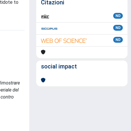
Citazioni
ntidote to
ND
ND
ND
social impact
dimostrare
eriale del
 contro