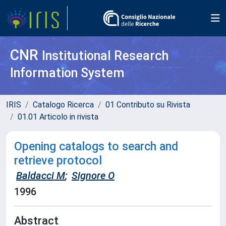
CNR
Institutional Research
Information System
IRIS
Catalogo Ricerca
01 Contributo su Rivista
01.01 Articolo in rivista
Opening catalogs to search and
retrieve protocol
Baldacci M
;
Signore O
1996
Abstract