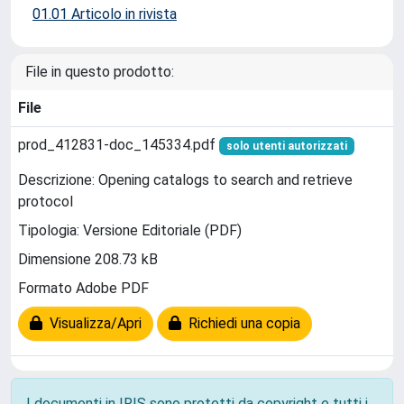
01.01 Articolo in rivista
File in questo prodotto:
File
prod_412831-doc_145334.pdf
solo utenti autorizzati
Descrizione: Opening catalogs to search and retrieve
protocol
Tipologia: Versione Editoriale (PDF)
Dimensione 208.73 kB
Formato Adobe PDF
Visualizza/Apri
Richiedi una copia
I documenti in IRIS sono protetti da copyright e tutti i