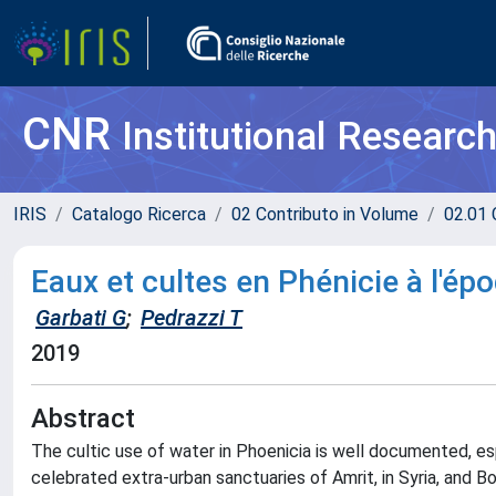
CNR
Institutional Researc
IRIS
Catalogo Ricerca
02 Contributo in Volume
02.01 
Eaux et cultes en Phénicie à l'ép
Garbati G
;
Pedrazzi T
2019
Abstract
The cultic use of water in Phoenicia is well documented, espe
celebrated extra-urban sanctuaries of Amrit, in Syria, and B