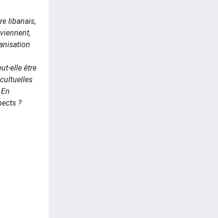
re libanais,
eviennent,
ganisation
t-elle être
cultuelles
? En
pects ?