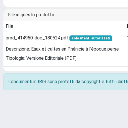
File in questo prodotto:
File
prod_414950-doc_180524.pdf
solo utenti autorizzati
Descrizione: Eaux et cultes en Phénicie à l'époque perse
Tipologia: Versione Editoriale (PDF)
I documenti in IRIS sono protetti da copyright e tutti i diritti
Powered by
IRIS
-
about IRIS
-
Utilizzo dei cookie