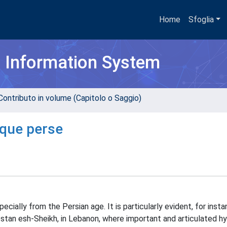
Home
Sfoglia
h Information System
Contributo in volume (Capitolo o Saggio)
oque perse
cially from the Persian age. It is particularly evident, for insta
ostan esh-Sheikh, in Lebanon, where important and articulated hy