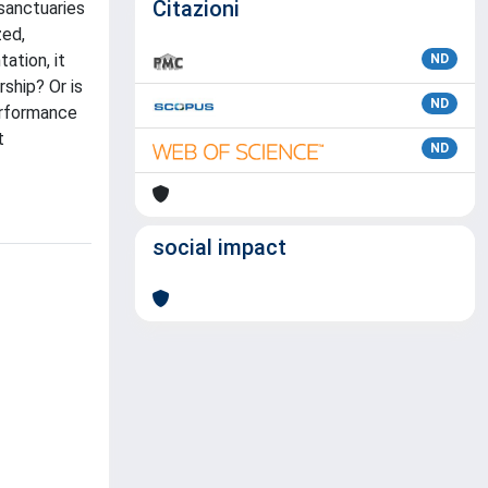
Citazioni
sanctuaries
zed,
ation, it
ND
ship? Or is
ND
performance
t
ND
social impact