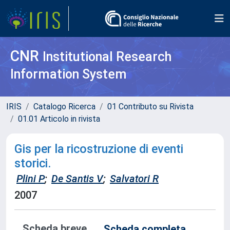
CNR
Institutional Research
Information System
IRIS
Catalogo Ricerca
01 Contributo su Rivista
01.01 Articolo in rivista
Gis per la ricostruzione di eventi
storici.
Plini P
;
De Santis V
;
Salvatori R
2007
Scheda breve
Scheda completa