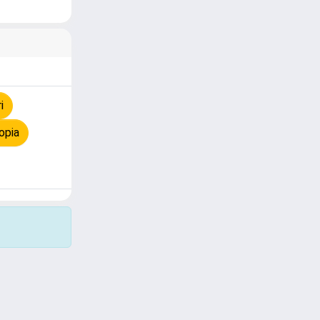
i
opia