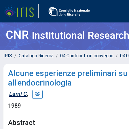
CNR
Institutional Researc
IRIS
Catalogo Ricerca
04 Contributo in convegno
04.0
Alcune esperienze preliminari su 
all'endocrinologia
Lami C
;
1989
Abstract