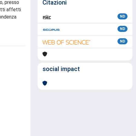
Citazioni
no, presso
tti affetti
pondenza
ND
ND
ND
social impact