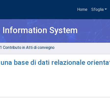
Home
Sfoglia
h Information System
1 Contributo in Atti di convegno
una base di dati relazionale orienta