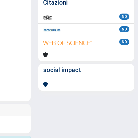
Citazioni
ND
ND
ND
social impact