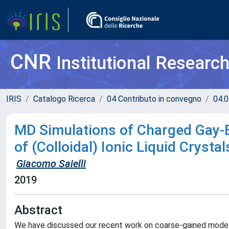
CNR
Institutional Researc
IRIS
Catalogo Ricerca
04 Contributo in convegno
04.0
MD Simulations of Charged Gay-
of (Colloidal) Ionic Liquid Crystal
Giacomo Saielli
2019
Abstract
We have discussed our recent work on coarse-gained model