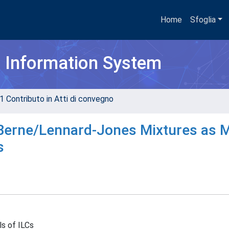
Home
Sfoglia
h Information System
1 Contributo in Atti di convegno
Berne/Lennard-Jones Mixtures as 
s
s of ILCs