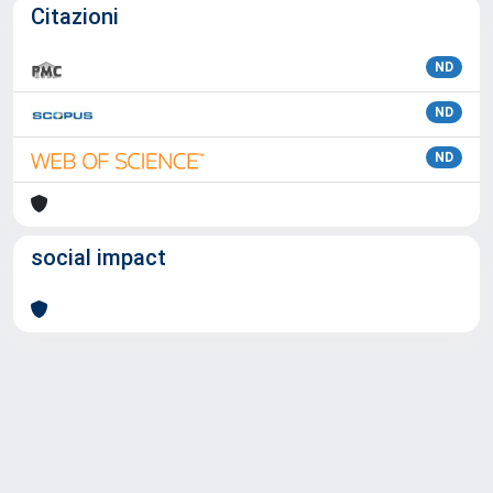
Citazioni
ND
ND
ND
social impact