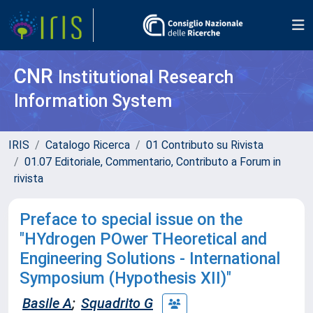
CNR
Institutional Research
Information System
IRIS
Catalogo Ricerca
01 Contributo su Rivista
01.07 Editoriale, Commentario, Contributo a Forum in
rivista
Preface to special issue on the
"HYdrogen POwer THeoretical and
Engineering Solutions - International
Symposium (Hypothesis XII)"
Basile A
;
Squadrito G