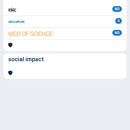
ND
0
ND
social impact
Powered by
IRIS
-
about IRIS
-
Utilizzo dei cookie