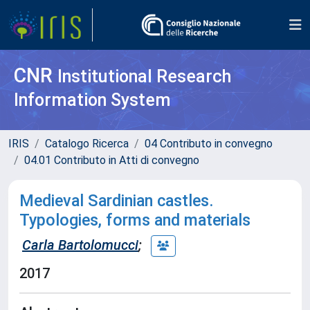
CNR
Institutional Research
Information System
IRIS
Catalogo Ricerca
04 Contributo in convegno
04.01 Contributo in Atti di convegno
Medieval Sardinian castles.
Typologies, forms and materials
Carla Bartolomucci
;
2017