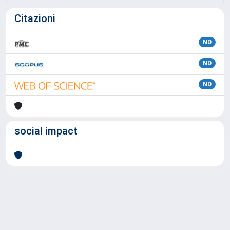
Citazioni
ND
ND
ND
social impact