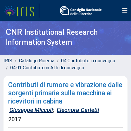
CNR
Institutional Research
Information System
IRIS
Catalogo Ricerca
04 Contributo in convegno
04.01 Contributo in Atti di convegno
Contributi di rumore e vibrazione dalle
sorgenti primarie sulla macchina ai
ricevitori in cabina
Giuseppe Miccoli
;
Eleonora Carletti
2017