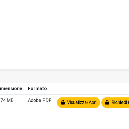
imensione
Formato
.74 MB
Adobe PDF
Visualizza/Apri
Richiedi 