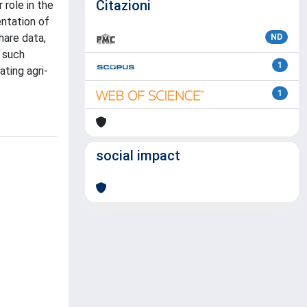
Citazioni
 role in the
entation of
hare data,
ND
t such
1
ting agri-
1
social impact