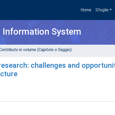
Home
Sfoglia
h Information System
Contributo in volume (Capitolo o Saggio)
 research: challenges and opportuni
ucture