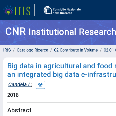
CNR
Institutional Researc
IRIS
Catalogo Ricerca
02 Contributo in Volume
02.01 
Big data in agricultural and food
an integrated big data e-infrastr
Candela L
;
2018
Abstract