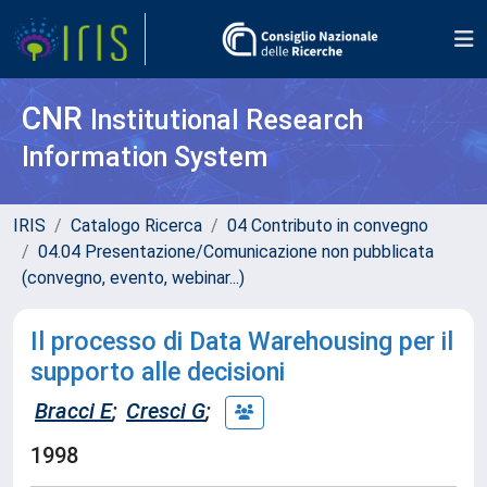
CNR
Institutional Research
Information System
IRIS
Catalogo Ricerca
04 Contributo in convegno
04.04 Presentazione/Comunicazione non pubblicata
(convegno, evento, webinar...)
Il processo di Data Warehousing per il
supporto alle decisioni
Bracci E
;
Cresci G
;
1998