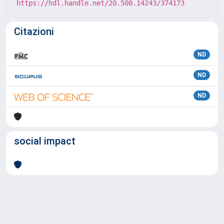
https://hdl.handle.net/20.500.14243/374173
Citazioni
ND
ND
ND
social impact