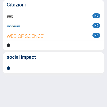
Citazioni
ND
ND
ND
social impact