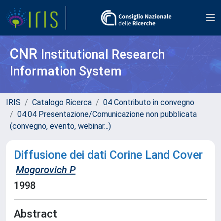
CNR
Institutional Research
Information System
IRIS
Catalogo Ricerca
04 Contributo in convegno
04.04 Presentazione/Comunicazione non pubblicata
(convegno, evento, webinar...)
Diffusione dei dati Corine Land Cover
Mogorovich P
1998
Abstract