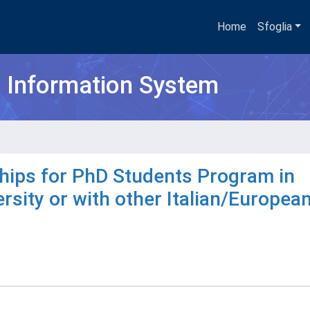
Home
Sfoglia
h Information System
ships for PhD Students Program in
rsity or with other Italian/Europea