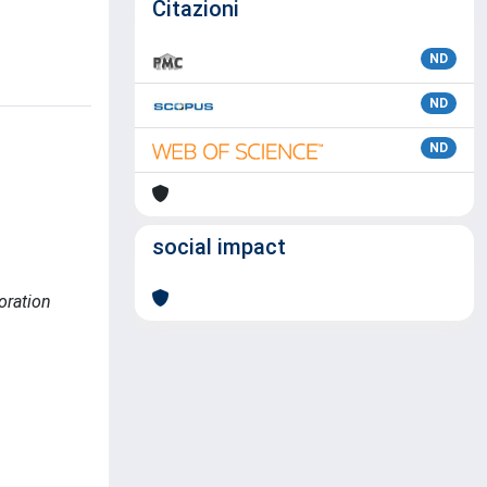
Citazioni
ND
ND
ND
social impact
oration