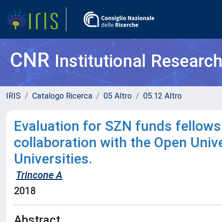
CNR
Institutional Researc
IRIS
Catalogo Ricerca
05 Altro
05.12 Altro
Evaluation for SZN funds fellow
collaboration with the Open Unive
Universities.
Trincone A
2018
Abstract