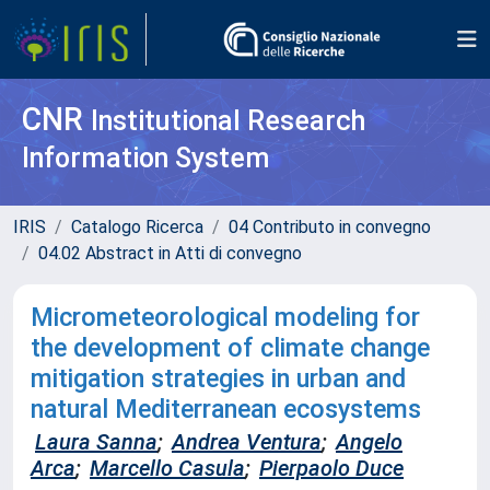
CNR
Institutional Research
Information System
IRIS
Catalogo Ricerca
04 Contributo in convegno
04.02 Abstract in Atti di convegno
Micrometeorological modeling for
the development of climate change
mitigation strategies in urban and
natural Mediterranean ecosystems
Laura Sanna
;
Andrea Ventura
;
Angelo
Arca
;
Marcello Casula
;
Pierpaolo Duce