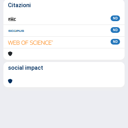
Citazioni
ND
ND
ND
social impact