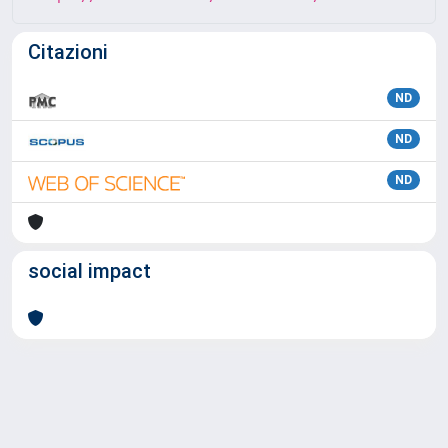
Citazioni
ND
ND
ND
social impact