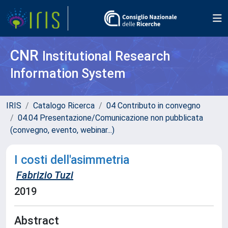
CNR
Institutional Research
Information System
IRIS
Catalogo Ricerca
04 Contributo in convegno
04.04 Presentazione/Comunicazione non pubblicata
(convegno, evento, webinar...)
I costi dell'asimmetria
Fabrizio Tuzi
2019
Abstract